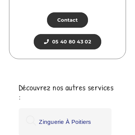
Contact
05 40 80 43 02
Découvrez nos autres services
:
Zinguerie À Poitiers
Zin