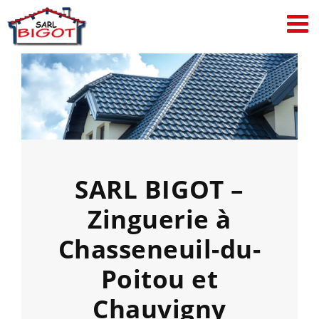
Passer
au
contenu
SARL BIGOT –
Zinguerie à
Chasseneuil-du-
Poitou et
Chauvigny